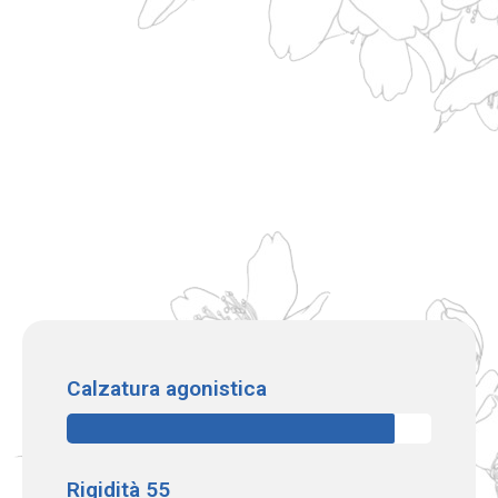
Calzatura agonistica
Rigidità 55